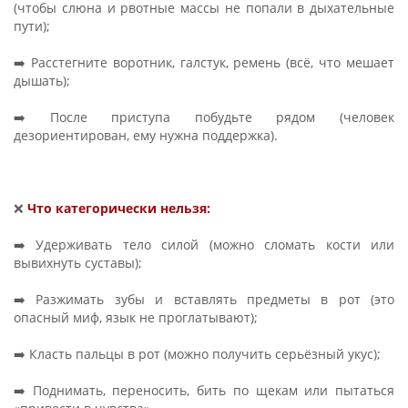
(чтобы слюна и рвотные массы не попали в дыхательные
пути);
➡️ Расстегните воротник, галстук, ремень (всё, что мешает
дышать);
➡️ После приступа побудьте рядом (человек
дезориентирован, ему нужна поддержка).
❌
Что категорически нельзя:
➡️ Удерживать тело силой (можно сломать кости или
вывихнуть суставы);
➡️ Разжимать зубы и вставлять предметы в рот (это
опасный миф, язык не проглатывают);
➡️ Класть пальцы в рот (можно получить серьёзный укус);
➡️ Поднимать, переносить, бить по щекам или пытаться