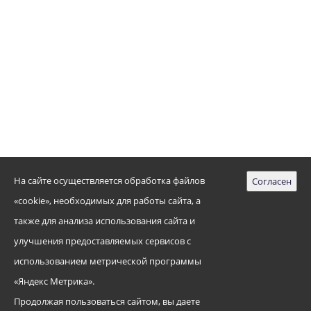
ПОЛИТИКА ОБРАБОТКИ ФАЙЛОВ COOKIE
ПОЛИТИКА ОБРАБОТКИ ПЕРСОНАЛЬНЫХ ДАННЫХ
ПОЛОЖЕНИЕ ОБ ОБРАБОТКЕ ПЕРСОНАЛЬНЫХ ДАННЫХ
ДЛЯ ОБУЧАЮЩИХСЯ
129090, г. Москва, Б. Сухаревская пл., д. 5/1, стр. 1
8 (495) 608-75-55
npcemp@zdrav.mos.ru
На сайте осуществляется обработка файлов
Cогласен
Государственное бюджетное учреждение здравоохранения
города Москвы особого типа
«Московский
«cookie», необходимых для работы сайта, а
территориальный научно-практический центр
также для анализа использования сайта и
медицины катастроф (ЦЭМП) Департамента
улучшения предоставляемых сервисов с
здравоохранения города Москвы»
использованием метрической программы
«Яндекс Метрика».
Продолжая пользоваться сайтом, вы даете